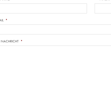
AIL
*
E NACHRICHT
*