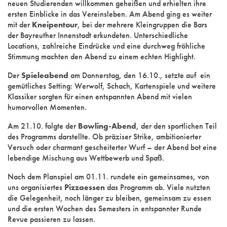
neuen Studierenden willkommen geheißen und erhielten ihre
ersten Einblicke in das Vereinsleben. Am Abend ging es weiter
mit der
Kneipentour
, bei der mehrere Kleingruppen die Bars
der Bayreuther Innenstadt erkundeten. Unterschiedliche
Locations, zahlreiche Eindrücke und eine durchweg fröhliche
Stimmung machten den Abend zu einem echten Highlight.
Der
Spieleabend
am Donnerstag, den 16.10., setzte auf ein
gemütliches Setting: Werwolf, Schach, Kartenspiele und weitere
Klassiker sorgten für einen entspannten Abend mit vielen
humorvollen Momenten.
Am 21.10. folgte der
Bowling-Abend
, der den sportlichen Teil
des Programms darstellte. Ob präziser Strike, ambitionierter
Versuch oder charmant gescheiterter Wurf – der Abend bot eine
lebendige Mischung aus Wettbewerb und Spaß.
Nach dem Planspiel am 01.11. rundete ein gemeinsames, von
uns organisiertes
Pizzaessen
das Programm ab. Viele nutzten
die Gelegenheit, noch länger zu bleiben, gemeinsam zu essen
und die ersten Wochen des Semesters in entspannter Runde
Revue passieren zu lassen.