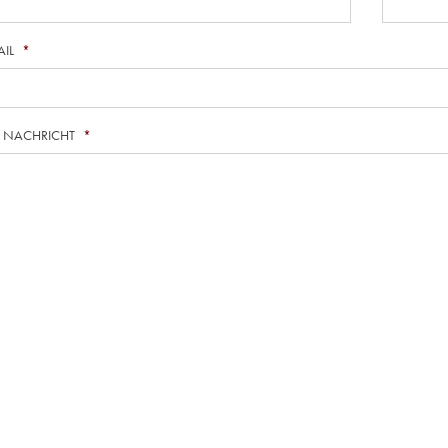
AIL
*
E NACHRICHT
*