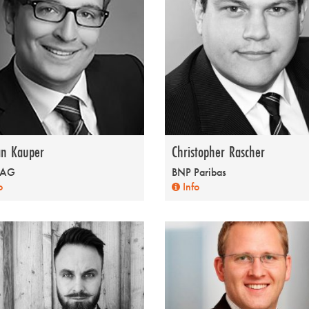
an Kauper
Christopher Rascher
 AG
BNP Paribas
o
Info