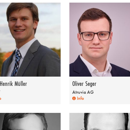
Henrik Müller
Oliver Seger
W
Atruvia AG
o
Info