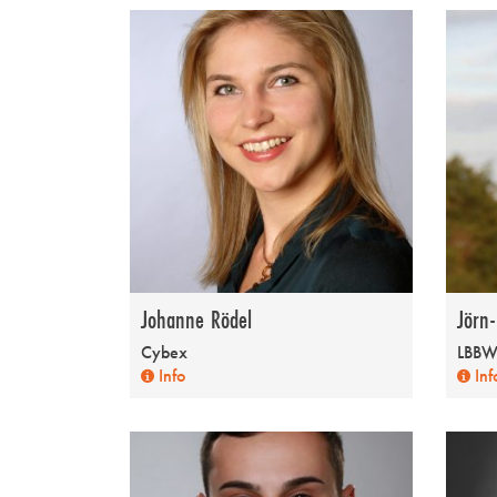
Johanne Rödel
Jörn-
Cybex
LBB
Info
Inf