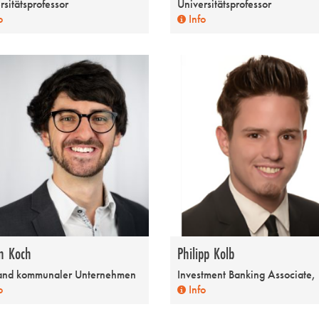
rsitätsprofessor
Universitätsprofessor
o
Info
n Koch
Philipp Kolb
and kommunaler Unternehmen
Investment Banking Associate,
o
Info