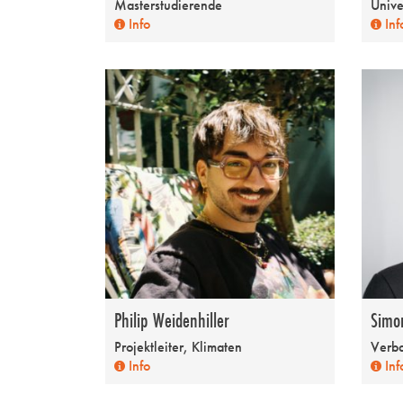
Masterstudierende
Unive
Info
Inf
Philip Weidenhiller
Simo
Projektleiter, Klimaten
Verb
Info
Inf