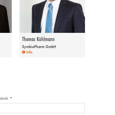
Thomas Kühlmann
SymbioPharm GmbH
Info
NAME
*