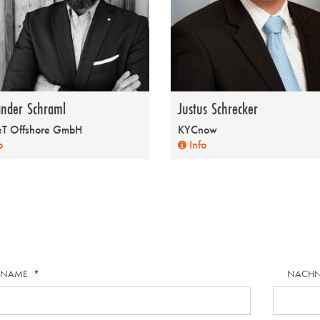
ander Schraml
Justus Schrecker
eT Offshore GmbH
KYCnow
o
Info
RNAME
*
NACH