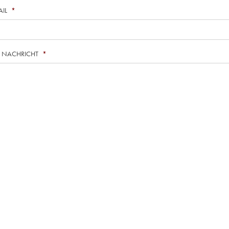
AIL
*
E NACHRICHT
*