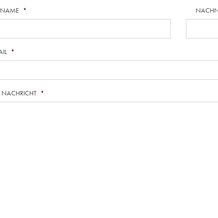
RNAME
*
NACH
AIL
*
E NACHRICHT
*