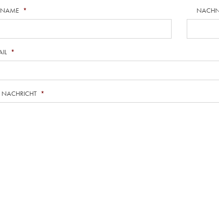
RNAME
*
NACH
AIL
*
E NACHRICHT
*