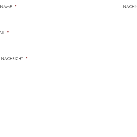
RNAME
*
NACH
AIL
*
E NACHRICHT
*