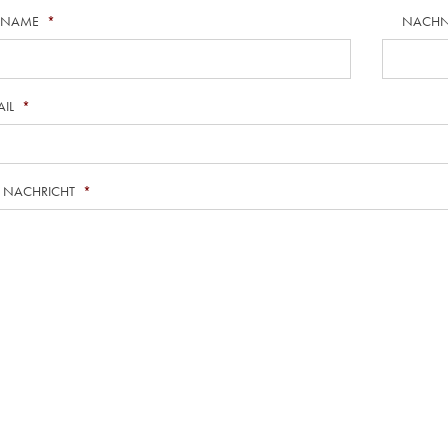
RNAME
*
NACH
AIL
*
E NACHRICHT
*