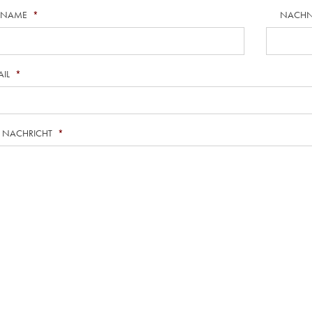
RNAME
*
NACH
AIL
*
E NACHRICHT
*