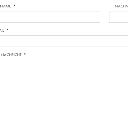
RNAME
*
NACH
AIL
*
E NACHRICHT
*