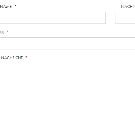
RNAME
*
NACH
AIL
*
E NACHRICHT
*