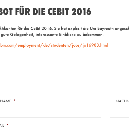
T FÜR DIE CEBIT 2016
ikanten für die CeBit 2016. Sie hat explizit die Uni Bayreuth angesch
ine gute Gelegenheit, interessante Einblicke zu bekommen.
ibm.com/employment/de/studenten/jobs/jo16983.html
RNAME
*
NACH
AIL
*