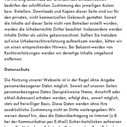
bedürfen der schriftlichen Zustimmung des jeweiligen Autors
bzw. Erstellers. Downloads und Kopien dieser Seite sind nur für
den privaten, nicht kommerziellen Gebrauch gestattet. Soweit
die Inhalte auf dieser Seite nicht vom Betreiber erstellt wurden,
werden die Urheberrechte Dritter beachtet. Insbesondere werden
Inhalte Dritter als solche gekennzeichnet. Sollten Sie trotzdem
auf eine Urheberrechtsverletzung aufmerksam werden, bitten wir
um einen entsprechenden Hinweis. Bei Bekannt-werden von
Rechtsverletzungen werden wir derartige Inhalte umgehend
entfernen.
Datenschutz
Die Nutzung unserer Webseite ist in der Regel ohne Angabe
personenbezogener Daten möglich. Soweit auf unseren Seiten
personenbezogene Daten (beispielsweise Name, Anschrift oder
eMail-Adressen) erhoben werden, erfolgt dies, soweit möglich,
stets auf freiwilliger Basis. Diese Daten werden ohne Ihre
ausdrückliche Zustimmung nicht an Dritte weitergegeben.Wir
weisen darauf hin, dass die Datenübertragung im Internet (z.B.
bei der Kommunikation per E-Mail) Sicher-heitslücken aufweisen