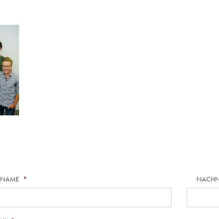
RNAME
*
NACH