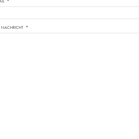
AIL
*
E NACHRICHT
*