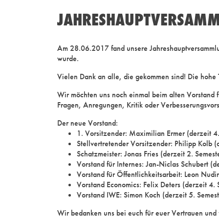
JAHRESHAUPTVERSAMM
Am 28.06.2017 fand unsere Jahreshauptversammlung
wurde.
Vielen Dank an alle, die gekommen sind! Die hohe T
Wir möchten uns noch einmal beim alten Vorstand fü
Fragen, Anregungen, Kritik oder Verbesserungsvors
Der neue Vorstand:
1. Vorsitzender: Maximilian Ermer (derzeit 4
Stellvertretender Vorsitzender: Philipp Kolb 
Schatzmeister: Jonas Fries (derzeit 2. Semes
Vorstand für Internes: Jan-Niclas Schubert (
Vorstand für Öffentlichkeitsarbeit: Leon Nud
Vorstand Economics: Felix Deters (derzeit 4.
Vorstand IWE: Simon Koch (derzeit 5. Semest
Wir bedanken uns bei euch für euer Vertrauen und 