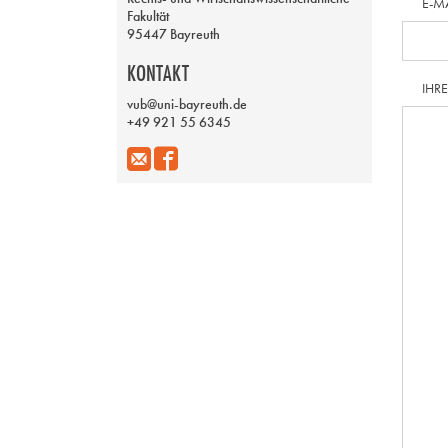
E-M
Fakultät
95447 Bayreuth
KONTAKT
IHR
vub@uni-bayreuth.de
+49 921 55 6345