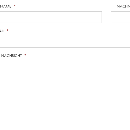
RNAME
*
NACH
AIL
*
E NACHRICHT
*