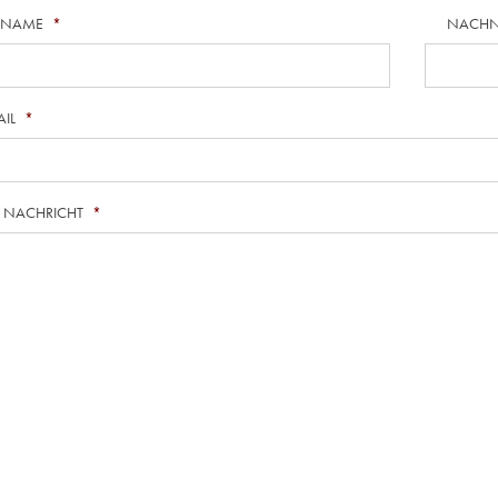
RNAME
*
NACH
AIL
*
E NACHRICHT
*