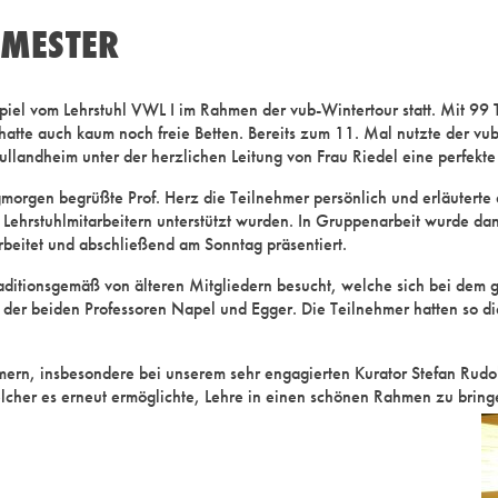
EMESTER
iel vom Lehrstuhl VWL I im Rahmen der vub-Wintertour statt. Mit 99 T
atte auch kaum noch freie Betten. Bereits zum 11. Mal nutzte der vub
hullandheim unter der herzlichen Leitung von Frau Riedel eine perfe
orgen begrüßte Prof. Herz die Teilnehmer persönlich und erläuterte
on Lehrstuhlmitarbeitern unterstützt wurden. In Gruppenarbeit wurde
beitet und abschließend am Sonntag präsentiert.
ditionsgemäß von älteren Mitgliedern besucht, welche sich bei dem
h der beiden Professoren Napel und Egger. Die Teilnehmer hatten so
mern, insbesondere bei unserem sehr engagierten Kurator Stefan Rud
cher es erneut ermöglichte, Lehre in einen schönen Rahmen zu bringe