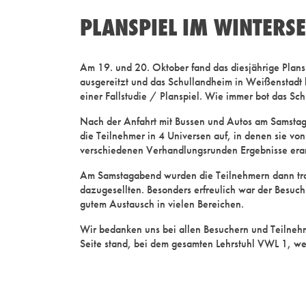
PLANSPIEL IM WINTERS
Am 19. und 20. Oktober fand das diesjährige Plansp
ausgereitzt und das Schullandheim in Weißenstadt h
einer Fallstudie / Planspiel. Wie immer bot das Sc
Nach der Anfahrt mit Bussen und Autos am Samstagm
die Teilnehmer in 4 Universen auf, in denen sie v
verschiedenen Verhandlungsrunden Ergebnisse erar
Am Samstagabend wurden die Teilnehmern dann tra
dazugesellten. Besonders erfreulich war der Besuc
gutem Austausch in vielen Bereichen.
Wir bedanken uns bei allen Besuchern und Teilneh
Seite stand, bei dem gesamten Lehrstuhl VWL 1, wel