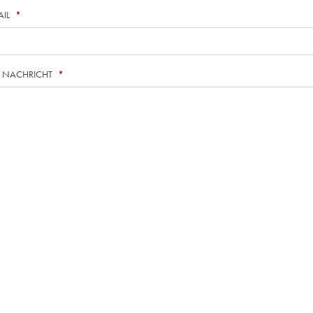
AIL
*
E NACHRICHT
*