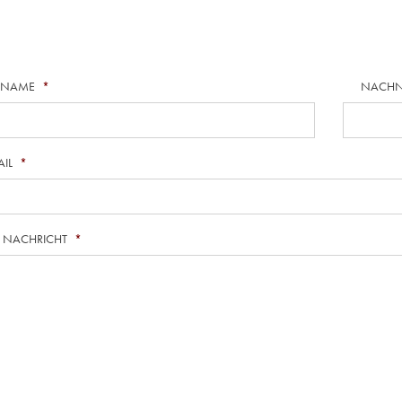
RNAME
*
NACH
AIL
*
E NACHRICHT
*