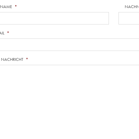
RNAME
*
NACH
AIL
*
E NACHRICHT
*