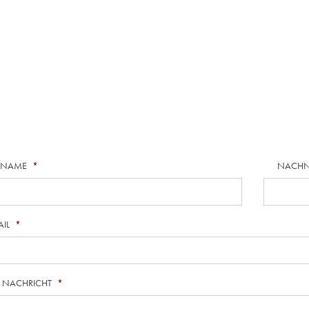
RNAME
*
NACH
AIL
*
E NACHRICHT
*