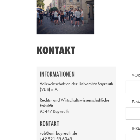
KONTAKT
INFORMATIONEN
VO
Volkswirtschaft an der Universität Bayreuth
(VUB) e.V.
Rechts- und Wirtschaftswissenschaftliche
E-M
Fakultät
95447 Bayreuth
KONTAKT
IHR
vub@uni-bayreuth.de
+49 921 55 6345