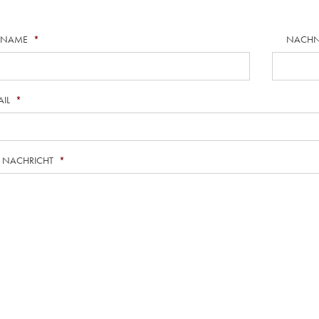
RNAME
*
NACH
AIL
*
E NACHRICHT
*