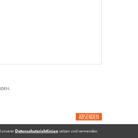
NDEN.
ABSENDEN
d unserer
Datenschutzrichtlinien
setzen und verwenden.
Impressum
Galerie