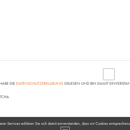
 HABE DIE
DATENSCHUTZERKLÄRUNG
GELESEN UND BIN DAMIT EINVERSTA
TCHA
er Services erklären Sie sich damit einverstanden, dass wir Cookies entsprechen
nteraktive Medien GmbH