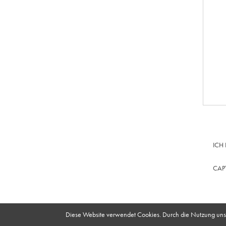
ICH
CAP
Diese Website verwendet Cookies. Durch die Nutzung unser
© 2025 vub – Bayreuth powered by
MMC – Agentur für i