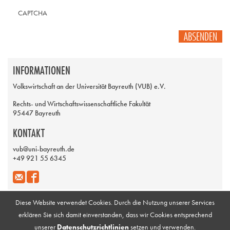
CAPTCHA
ABSENDEN
INFORMATIONEN
Volkswirtschaft an der Universität Bayreuth (VUB) e.V.
Rechts- und Wirtschaftswissenschaftliche Fakultät
95447 Bayreuth
KONTAKT
vub@uni-bayreuth.de
+49 921 55 6345
Diese Website verwendet Cookies. Durch die Nutzung unserer Services
erklären Sie sich damit einverstanden, dass wir Cookies entsprechend
Impressum
Galerie
unserer
Datenschutzrichtlinien
setzen und verwenden.