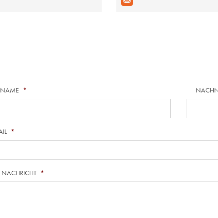
RNAME
*
NACH
AIL
*
E NACHRICHT
*