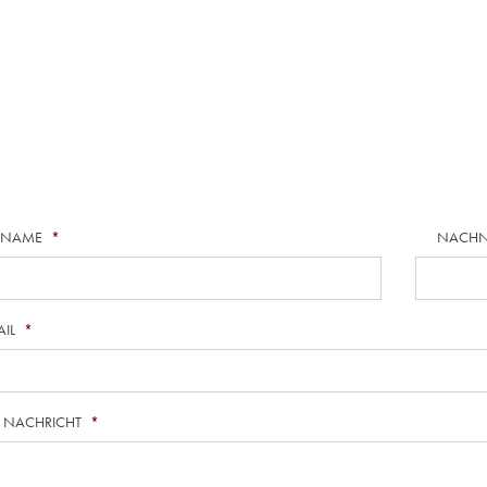
RNAME
*
NACH
AIL
*
E NACHRICHT
*