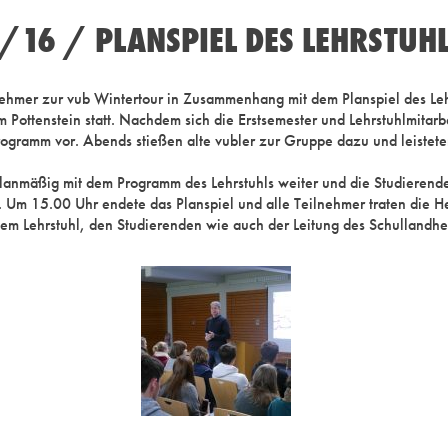
16 / PLANSPIEL DES LEHRSTUHL
mer zur vub Wintertour in Zusammenhang mit dem Planspiel des Lehrs
Pottenstein statt. Nachdem sich die Erstsemester und Lehrstuhlmitarbe
dprogramm vor. Abends stießen alte vubler zur Gruppe dazu und leistet
nmäßig mit dem Programm des Lehrstuhls weiter und die Studierenden 
m 15.00 Uhr endete das Planspiel und alle Teilnehmer traten die He
dem Lehrstuhl, den Studierenden wie auch der Leitung des Schullandh