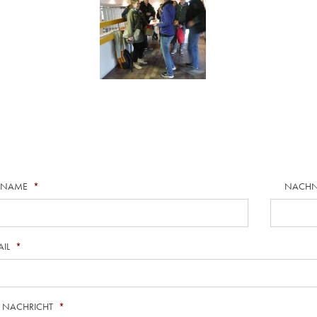
RNAME
*
NACH
AIL
*
E NACHRICHT
*