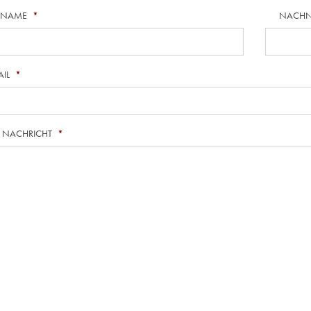
RNAME
*
NACH
AIL
*
E NACHRICHT
*