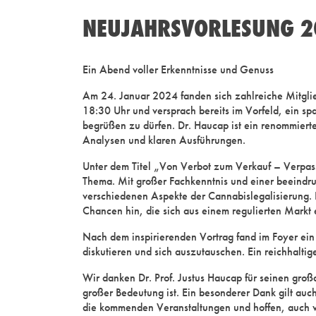
NEUJAHRSVORLESUNG 
Ein Abend voller Erkenntnisse und Genuss
Am 24. Januar 2024 fanden sich zahlreiche Mitglie
18:30 Uhr und versprach bereits im Vorfeld, ein sp
begrüßen zu dürfen. Dr. Haucap ist ein renommierter
Analysen und klaren Ausführungen.
Unter dem Titel „Von Verbot zum Verkauf – Verpass
Thema. Mit großer Fachkenntnis und einer beeindru
verschiedenen Aspekte der Cannabislegalisierung. E
Chancen hin, die sich aus einem regulierten Markt
Nach dem inspirierenden Vortrag fand im Foyer ein
diskutieren und sich auszutauschen. Ein reichhalti
Wir danken Dr. Prof. Justus Haucap für seinen großa
großer Bedeutung ist. Ein besonderer Dank gilt auc
die kommenden Veranstaltungen und hoffen, auch we