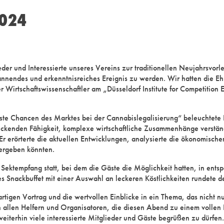
2024
der und Interessierte unseres Vereins zur traditionellen Neujahrsvo
annendes und erkenntnisreiches Ereignis zu werden. Wir hatten die Ehr
 Wirtschaftswissenschaftler am „Düsseldorf Institute for Competition 
te Chancen des Marktes bei der Cannabislegalisierung“ beleuchtete 
ckenden Fähigkeit, komplexe wirtschaftliche Zusammenhänge verständli
r erörterte die aktuellen Entwicklungen, analysierte die ökonomischen
 ergeben könnten.
 Sektempfang statt, bei dem die Gäste die Möglichkeit hatten, in ent
ges Snackbuffet mit einer Auswahl an leckeren Köstlichkeiten rundete 
rtigen Vortrag und die wertvollen Einblicke in ein Thema, das nicht nur
h allen Helfern und Organisatoren, die diesen Abend zu einem vollen 
iterhin viele interessierte Mitglieder und Gäste begrüßen zu dürfen.