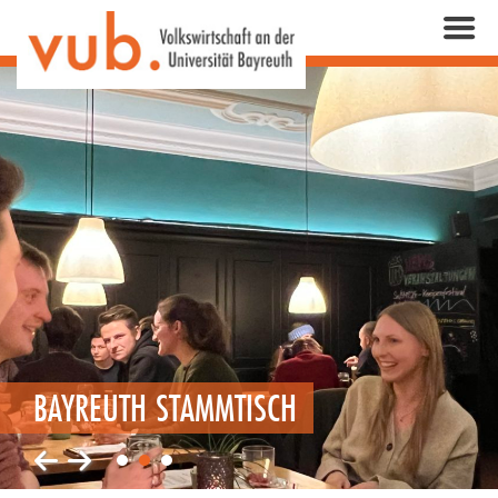
BAYREUTH STAMMTISCH
1
2
3