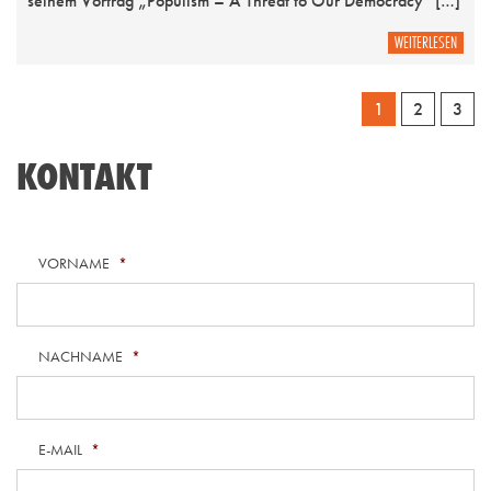
seinem Vortrag „Populism – A Threat to Our Democracy“ […]
WEITERLESEN
1
2
3
KONTAKT
VORNAME
*
NACHNAME
*
E-MAIL
*