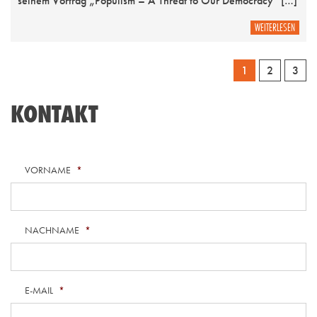
seinem Vortrag „Populism – A Threat to Our Democracy“ […]
WEITERLESEN
1
2
3
KONTAKT
VORNAME
*
NACHNAME
*
E-MAIL
*